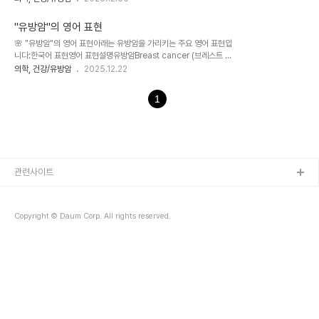
철준이가 잠시 병실에 다녀갔다.엄마를 안심시키고, 아무 일도 아니라
르게 살았다.자기 몫보다 더 책임졌고,남의 고통을 지나치지 않았으며,
는 듯 웃으며 돌아갔다.그 사실 하나만으로환자와 나는 그날 밤, 견딜
불평 대신 침묵을 선택하는 사람이었다.나는(혹..
"유방암"의 영어 표현
수 있었다.새벽05:45간호사가 병실로 들어와 아내에게 수술복을 입
🌸 "유방암"의 영어 표현아래는 유방암을 가리키는 주요 영어 표현입
혔다.아내는 불안하거나 두려운 기색을 보이지 않았다.차분했고, 담담
니다:한국어 표현영어 표현설명유방암Breast cancer (브레스트 캔
했다.오히려 그 감정의 움직임이 보이지 않는 얼굴이오래 마음에 남았
서)가장 일반적인 표현유방의 악성 종양Malignant tumor of the
의학, 건강/유방암
2025.12.22
다.수술 전07:21도혜에게서 문자가 왔다.엄마를 안심시키는 말,그리
breast ( 말리그넌트 튜머 오브 더 브레스트)좀 더 의학적 표현유방의
고 나를 안심시키는 말.07:30핵의학과에서 림프절 촬영.07:35아
악성 신생물Malignant neoplasm of the breast (말리그넌트 니
내를 수술실로 옮기러 왔다..
1
어플래즘 오브 더 브레스트)진단서나 의학 문서에서 자주 사용좌측 유
방암Left breast cancer 또는 Left-sided breast cancer (레
프트 브레스트 캔서 또는 레프트 사이디드 브레스트 캔서)부위까지 명
확히 할 때🌸 예시: "Malignant neoplasm of breast,
unspecified, left"..
관련사이트
Copyright © Daum Corp. All rights reserved.