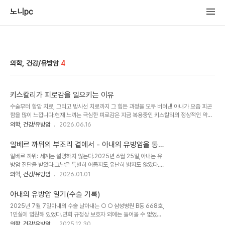
노니pc
의학, 건강/유방암
4
키스칼리가 피로감을 일으키는 이유
수술부터 항암 치료, 그리고 방사선 치료까지 그 힘든 과정을 모두 버텨낸 아내가 요즘 피곤
함을 많이 느낍니다.현재 느끼는 극심한 피로감은 지금 복용중인 키스칼리의 정상적인 약물
반응이라고 합니다.1. 키스칼리가 피로감을 일으키는 이유키스칼리(리보시클립)는 암세포의
의학, 건강/유방암
2026.06.16
성장을 막는 표적치료제(CDK4/6 억제제)입니다. 하지만 암세포뿐만 아니라 우리 몸의 정
상적인 세포 분열(특히 골수 세포)에도 영향을 미친다고 합니다.골수 기능 저하: 키스칼리는
알베르 까뮈의 부조리 곁에서 - 아내의 유방암을 통과
백혈구(중성구)나 적혈구 생성을 감소시킬 수 있습니다. 이로 인해 빈혈 기운이 생기거나 면
하며
알베르 까뮈: 세계는 설명하지 않는다.2025년 6월 25일,아내는 유
역력이 떨어지면서 몸이 축 처지고 극심한 피로감을 느끼게 된다고 합니다.가장 흔한 부작
방암 진단을 받았다.그날은 특별히 어둡지도,유난히 밝지도 않았다.강
용: 임상시험과 실제 처방 데이터에서도 키스칼리를 복용하는 환자들이 가장 흔하게 호소하
북삼성병원 유방외과 대기실은 늘 그렇듯 사람들이 넘쳤고,간호사는
의학, 건강/유방암
2026.01.01
는 부..
중립적인 표정을 유지했고,의사의 목소리는 차분했다.마치 이 일이 이
미 오래전부터 결정되어 있었고,지금은 단지 통보의 순서만 남았다는
아내의 유방암 일기(수술 기록)
듯이.그러나 아내는몇 번이고 같은 말을 되물었다.“제가 아닌 것 아닌
2025년 7월 7일아내의 수술 날아내는 ○ ○ 삼성병원 B동 668호,
가요?”“혹시 검사 결과가 바뀐 건 아닌가요?”그 질문은 항의가 아니었
1인실에 입원해 있었다.면회 규정상 보호자 외에는 들어올 수 없었다.
고,부정도 아니었다.다만,조금이라도 다른 가능성이 남아 있는지를끝
다만 ‘조용히, 눈감아 주는 선’이 존재했다.전날 밤, 그 틈을 타 도혜와
의학, 건강/유방암
2025.12.30
까지 확인하려는사람의 말이었다.알베르 까뮈: 부조리아내는 평생 바