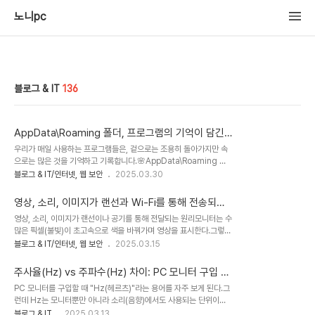
노니pc
블로그 & IT
136
AppData\Roaming 폴더, 프로그램의 기억이 담긴
서랍 — 반드시 백업해야 할 이유
우리가 매일 사용하는 프로그램들은, 겉으로는 조용히 돌아가지만 속
으로는 많은 것을 기억하고 기록합니다.🌸AppData\Roaming 폴
더, 컴퓨터를 바꾸기 전 꼭 백업해야 할 ‘숨겨진 작업실'프로그램 설정
블로그 & IT/인터넷, 웹 보안
2025.03.30
이 사라지지 않게: Roaming 폴더를 꼭 백업하는 것이 좋습니
다.“Roaming 폴더"를 백업하지 않으면 잃는 것들컴퓨터를 사용하
영상, 소리, 이미지가 랜선과 Wi-Fi를 통해 전송되는
다 보면 가끔 마주치는 낯선 경로가 있습니다.C:\Users\[사용자이
원리: 초보자도 쉽게 이해하는 데이터 이동 과정
영상, 소리, 이미지가 랜선이나 공기를 통해 전달되는 원리모니터는 수
름]\AppData\Roaming — 이 폴더의 이름은 무언가 기술적이고
많은 픽셀(불빛)이 초고속으로 색을 바꿔가며 영상을 표시한다.그렇다
어려워 보이지만, 사실 이곳은 당신이 사용하는 프로그램들의 ‘비밀 서
면 이 영상, 소리, 이미지가 인터넷(랜선)이나 공기(무선 네트워크,
블로그 & IT/인터넷, 웹 보안
2025.03.15
랍’과도 같은 존재입니다.🌸 AppData\Roaming 폴더란?
Wi-Fi, 블루투스 등)를 통해 어떻게 전달될까?쉽게 말하면, 우리가 보
AppData는 사용자의 앱 데이터(Application Data)를 저장하는
는 영상과 소리는 "전기 신호(디지털 데이터)"로 변환되어 전달된 후,
공간이며, 그 중에..
주사율(Hz) vs 주파수(Hz) 차이: PC 모니터 구입 시
다시 화면과 스피커에서 원래 모습으로 복구되는 것이다!인터넷을 통
꼭 알아야 할 점
PC 모니터를 구입할 때 "Hz(헤르츠)"라는 용어를 자주 보게 된다.그
해 데이터를 보내는 과정은 "디지털 택배 시스템"과 비슷하다.1. 아날
런데 Hz는 모니터뿐만 아니라 소리(음향)에서도 사용되는 단위이다.
로그 vs 디지털 – 데이터를 전달하는 기본 개념영상, 소리, 이미지 등
둘 다 "Hz"를 쓰지만 의미는 완전히 다르다.주사율(Hz)과 주파수
블로그 & IT
2025.03.13
모든 정보는 원래 "아날로그 신호"이다.하지만 인터넷(랜선, Wi-Fi)