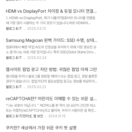
(Hz)는 어떻게 다를까?모니터와 스피커에서 "Hz"라는 단위를 사용
은 "디지털 신호(0과 1)"로 데이터를 주고받는다.그래서 아날로그 →
하지만, 각각 다른 개념이다.모니터의 Hz(주사율, Refresh Rate)화
디지털 변환(..
HDMI vs DisplayPort 차이점 & 듀얼 모니터 연결
면이 초당 몇 번 새로 그려지는지 나타내는 수치60Hz = 1초에 화면
방법
1. HDMI vs DisplayPort, 뭐가 다를까?컴퓨터와 모니터를 연결할
을 60번 새로 그림144Hz = 1초에 화면을 144번 새로 그림 (더 부
때 가장 많이 사용하는 두 가지 포트가 있습니다.바로 HDMI와
드러운 화면)주사율이 높을수록 마우스 움직임과 게임 화면이 더 부드
DisplayPort(DP)입니다.이 둘은 영상과 소리를 화면으로 보내는 기
블로그 & IT
2025.03.13
럽게 보임소리의 Hz(주파수, Frequency)음파(소리의 진동 횟수)를
능을 하지만, 성능과 용도가 다릅니다.비유로 쉽게 이해하기HDMI =
나타내는 단위100Hz = 초당 100번 공기가 진동 (저음, 둥둥거리는
TV 리모컨일반적인 사용에 적합 (TV, 영화 감상, 일반 모니터, 게임
소..
Samsung Magician 완벽 가이드: SSD 수명, 상태
콘솔 등)호환성이 높고 쉽게 사용할 수 있음DisplayPort = 게이밍
점검, 데이터 손실 방지 방법
컴퓨터에서 빠른 작업 속도와 안정성을 유지하기 위해 가장 중요한 요
키보드게이머, 전문가(디자인, 영상 편집)에게 최적멀티 디스플레이
소 중 하나는 바로 저장 장치입니다. 특히 SSD(Solid State Drive)
기능 지원2. HDMI vs DisplayPort, 어떤 차이가 있을까? 주요 차
를 사용 중이라면, 주기적인 상태 점검과 관리가 필수입니다. 이 글에
블로그 & IT
2025.02.24
이점 정리항목HDMIDisplayPort (DP)사용 용도TV, 일반 모니터,
서는 Samsung Magician이라는 공식 도구를 활용해 SSD의 수명
콘솔(PS5, Xbox)게이밍 모니터, 전문가용 ..
과 상태를 관리하는 방법에 대해 알아봅니다.1. Samsung
웹사이트 팝업 광고 차단 방법: 귀찮은 팝업 이제 그만
Magician이란 무엇인가?Samsung Magician은 삼성에서 제공
웹서핑을 하거나 블로그를 방문할 때마다 뜨는 팝업 광고, 정말 불편한
하는 공식 SSD 관리 소프트웨어입니다. 이 프로그램은 다음과 같은
경우가 많습니다.1. 팝업 차단의 필요성팝업 광고는 정보를 제공하거
주요 기능을 제공합니다:🔍 SSD 상태 모니터링: S.M.A.R.T 데이터
나 서비스 이용을 유도하려는 의도로 만들어졌지만, 방문자에게 큰 불
블로그 & IT
2025.02.22
를 통해 SSD의 건강 상태와 수명, 성능을 실시간으로 점검⚙️ 성능 최
편을 줄 수 있습니다. 특히, 설정을 바꿔도 계속 뜬다면 더욱 스트레스
적화: 드라이브 성능을 향상시키기 위한 최적화 도구 제공🔄 펌웨어
를 받을 수 있죠. 그러나 몇 가지 간단한 방법으로 이런 문제를 해결할
업데..
reCAPTCHA란? 어린이도 이해할 수 있는 쉬운 설명
수 있습니다.2. 브라우저 설정으로 팝업 차단하기크롬(Chrome)오
| 리캡차, 리캡챠, 리켑챠 무한반복과 없애기
"나는 로봇이 아닙니다. " 체크박스를 본 적이 있나요?이 간단한 테스
른쪽 상단의 세로 점 세 개 메뉴(⋮) 클릭.설정(Settings) → 개인정
트는 리캡차(reCAPTCHA)라고 불리며, 우리가 사람이란 걸 확인해
보 및 보안(Privacy and Security) → 사이트 설정(Site
주는 중요한 도구예요. 이 글에서는 리캡차가 무엇인지, 왜 생기는지
블로그 & IT/인터넷, 웹 보안
2024.12.15
Settings) 선택.팝업 및 리디렉션(Pop-ups and redirects) 항목
너무 쉽게 설명해 줄게요.목차reCAPTCHA란 무엇인가요?왜
에서 차단(Block) 옵션 활성화.엣지(Edge)설정(Set..
reCAPTCHA가 생길까요?reCAPTCHA를 줄이려면 어떻게 해야
쿠키란? 세상에서 가장 쉬운 쿠키 뜻 설명
할까요?결론reCAPTCHA란 무엇인가요?리캡차(reCAPTCHA)는