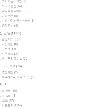
악기 & 플러그인
(7)
오디오 편집
(14)
작곡 & 음악이론
(13)
기타 연주
(6)
기타프로 & 뮤즈스코어
(8)
음향 장비
(4)
진 및 영상
(103)
촬영 테크닉
(9)
사진 편집
(8)
포토샵
(19)
드론 촬영
(31)
핸드폰 활용 방법
(26)
리미어 프로
(76)
영상 편집
(2)
아트리스트, 아트그리드
(11)
딩
(71)
웹 개발
(20)
HTML
(18)
CSS
(17)
백엔드 개발
(14)