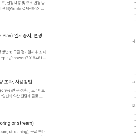
트, 설정 내용 및 주소 변경 방
드라이브에 저..
제 센터(Goole 결제센터)에 로
및 서비스 탭을 선택 '관리'를 클릭
설정 내용 및 주소 변경 방법 아래
애드센스 사용자 등에 해당되는 사
 Play) 일시중지, 변경
사
경 방법 1) 구글 정기결제 취소 페
leplay/answer/7018481 위
혹은 '다시 시작' 버튼을 누른다.
결제 항목 구매 당시에 사용한 계
선택) 4) 정기결제 항목 선택 현재
에 체크한다. 5) 취소할 항목
용량 초과, 사용방법
프
 한번 확인한 후 맞으면 '정기 결
(drive)란 무엇일까, 드라이브
 '영변의 약산 진달래 골로 드라
을 말한다. ③ 세 번째 뜻은 달
코
 '구동장치'를 말한다. 과거에는
부터 데이터를 읽어 내고 기록하기
등 저장 장치이다. 구글 드라이브
ing or stream)
물리적인 장치, 즉 이러한 역할을 수
eam, streaming), 구글 드라