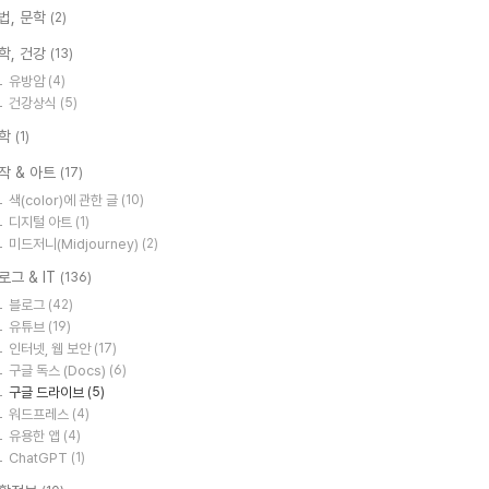
법, 문학
(2)
학, 건강
(13)
유방암
(4)
건강상식
(5)
학
(1)
작 & 아트
(17)
색(color)에 관한 글
(10)
디지털 아트
(1)
미드저니(Midjourney)
(2)
로그 & IT
(136)
블로그
(42)
유튜브
(19)
인터넷, 웹 보안
(17)
구글 독스 (Docs)
(6)
구글 드라이브
(5)
워드프레스
(4)
유용한 앱
(4)
ChatGPT
(1)