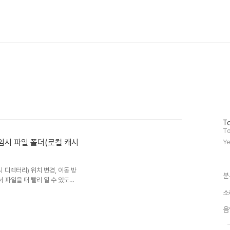
방
To
문
To
자
 임시 파일 폴더(로컬 캐시
Ye
수
 디렉터리) 위치 변경, 이동 방
분
 파일을 떠 빨리 열 수 있도록
r/ AppData/ Local/
소
드라이브 사용용량이 C드라이브의
기가의 구글 드라이브를 사용하는
음
 사용하므로 상당한 부담이 됩니
로컬 캐시 디렉터리(임시파일 폴