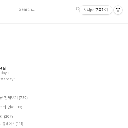
노니pc
구독하기
tal
day :
sterday :
류 전체보기
(729)
리와 언어
(33)
악
(207)
큐베이스
(141)