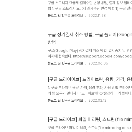
구글 스토리지 요금제 결제수단 변경 방법, 결제 정보 업데이
더: DriveFS 폴더)를 D 드라이브나 E드라이브 등, 다른 
법 1. 구글 스토리지 요금제 결제수단 변경 방법 1) 구글 결
그인한다. 구글 결제 센터: pay.google.com 2) 구독 
블로그 & IT/구글 드라이브
2022.11.28
3. 아래 그림의 '결제수단 변경'을 클릭하여 변경한다. 2. 
그림의 주소 및 설정을 클릭하여 변경 가능(유튜브, 혹은 
항)
구글 정기결제 취소 방법, 구글 플레이(Google
방법
구글(Google Play) 정기결제 취소 방법, 일시중지 및 변
이지에 접속한다. https://support.google.com/goog
화면에서 '정기 결제 취소' 버튼을 누른다. 2) 계속 '계속' 
블로그 & IT/구글 드라이브
2022.06.06
3) 구글 플레이(Google Play) 정기결제 취소하기 정기
정인지 여부를 확인한다. (맞으면 '예', 아니면 '아니요'를 
이용 중인 정기결제 항목이 표시되면 취소하기를 원하는 항목
[구글 드라이이브] 드라이브란, 용량, 가격, 
확인 구글(Google Play) 정기결제를 원하는 항목을 다시
1. 구글 드라이브 용량, 가격, 용량 초과, 사용 방법 드라이브
제 취소' 버튼..
의 뜻 모두가 알다시피 '드라이브'란 ①'운전하다'의 뜻이다.
이브 가자' 할 때는 명사로서의 ② '자동차를 타고 달리는 것'
블로그 & IT/구글 드라이브
2022.02.12
릴 수 있는 '구동 장치'를 말한다. 컴퓨터에서도 마찬가지다.
구동장치가 '자기 테이프'였다. '자기 테이프'는 디스크로
위한 최소한의 물리적인 장치였다. 요즘은 반도체 및 ssd 
[구글 드라이브] 파일 미러링, 스트림(file mirror
(drive)란 '구동장치' 즉 데이터를 읽고 기록할 수 있는 
행하는 가상공간(웹)의 '저장장치'를 말한다. 구글..
구글 드라이브 파일 미러링, 스트림(file mirroring or str