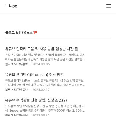
노니pc
블로그 & IT/유튜브
19
유튜브 단축키 모음 및 사용 방법(엄청난 시간 절
약)_YouTube shortcuts
유튜브 단축키 사용 방법 및 유튜브 단축키 목록유튜브 동영상을 이용
하시는 분들은 다음의 단축키 기능을 알아 두면 많은 시간을 절약할 수
있습니다.목차동영상 재생에 필요한 단축키챕터 이동 단축키동영상의
블로그 & IT/유튜브
2024.03.05
특정 지점 탐색 단축키볼륨 축소 및 확대 단축키음소거(뮤트) 단축키
자막 관련 단축키재생 속도 조정 단축키유튜브 동영상 재생 관련 전체
유튜브 프리미엄(Premium) 취소 방법
단축키 목록유튜브 동영상 재생, 중지, 되감기, 빨리 감기 단축키: j, k,
유튜브 프리미엄(Premium), 유튜브 유료 멤버십 취소 방법 유튜브
l가장 많이 사용하는 단축키는 j, k, l입니다.(j, k, l 자판은 나란히 배치
프리미엄 구독 취소에 대한 다음 2가지 처리 절차 pc에서 처리하는
되어 있어서, 검지, 중지, 약지 한 손가락씩 얹어서 자판을 안 보고도
방식 모바일에서 처리하는 방식 1) PC에서 처리하는 방식 먼저, 유튜
블로그 & IT/유튜브
2024.02.07
편리하게 누를 수 있습니다.)기능Key재생/일시중지 전환k10초 되감
브 홈에서 우측 상단 '사진'을 클릭한 후 아래 그림을 참고하여 '내
기j10초 앞으로 건너뛰기l재생/ 일지 중지 버튼 : 먼저, 가운데 위치
Premium 혜택'을 선택합니다 아래 그림과 같은 화면이 나오면
한..
유튜브 수익창출 신청 방법, 신청 조건(2)
'Premium 멤버십을 관리하려면 어떻게 하나요?'를 선택합니다. 아
1. 유튜브 채널 수익창출 신청 조건 및 방법 1) 신청 조건 1) 채널 멤버
래 그림과 같은 화면이 나오면 'FAQ 아래의 파란색 글자 '유료 멤버
십, Supes, 쇼핑을 통한 수익창출 1. 구독자 500명 이상 2. 90일
십'을 선택합니다. 아래 그림과 같은 화면이 나오면 '멤버십 관리'를 선
내 동영상 업로드 3회 이상 3. 공개 동영상의 시청시간: 3000시간
블로그 & IT/유튜브
2023.09.24
택합니다. 아래 그림과 같은 화면이 나오면 '멤버십 취소'를 선택합니