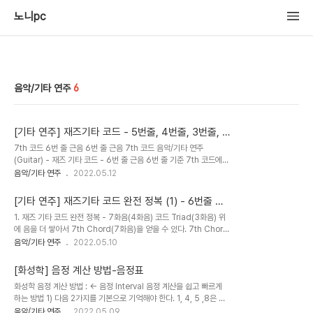
노니pc
음악/기타 연주
6
[기타 연주] 재즈기타 코드 - 5번줄, 4번줄, 3번줄, 2
번줄 근음의 7th코드
7th 코드 6번 줄 근음 6번 줄 근음 7th 코드 음악/기타 연주
(Guitar) - 재즈 기타 코드 - 6번 줄 근음 6번 줄 기준 7th 코드에
대해서는 지난번 글에 기록되어 있다. 6번 줄 근음은 기타 5가지 스케
음악/기타 연주
2022.05.12
일 중 '시, 도, 레'모양 스케일에서 자동으로 만들어지는 코드이다. 5번
줄 이하도 각각 고유의 스케일에서 코드는 만들어지는데, 5번 줄, 4번
[기타 연주] 재즈기타 코드 완전 정복 (1) - 6번줄 근
줄, 3번 줄, 2번 줄의 경우 어떤 스케일에서 코드가 만들어지는지, 그
음
1. 재즈 기타 코드 완전 정복 - 7화음(4화음) 코드 Triad(3화음) 위
리고 각각의 줄을 근음으로 하여 7th 코드 찾는 방법에 대해 아래에
에 음을 더 쌓아서 7th Chord(7화음)을 얻을 수 있다. 7th Chord
기록함. 5번 줄 근음 5번 줄 근음 스케일은 다음과 같다. 5번 줄 근음
는 4화음으로 부르는 게 맞다. 그러나 대학교 강의에서도 7화음으로
음악/기타 연주
2022.05.10
코드들은 모두 이 스케일에서 나온다. 6번 줄 근음의 경우 5번 줄은
부르고 있다. 그러므로 대충(4화음 혹은 7화음으로) 부르기로 한다.
생략하고 6, 4, 3, 2번 줄을 쳤는데, 5번 줄 근음의..
7th Chord는 현대음악을 표현하는 중요한 수단인데, 가장 큰 특징
[화성학] 음정 계산 방법-음정표
이자 장점은 7도 위에 음인 텐션(Tension)을 사용할 수 있다는 것이
화성학 음정 계산 방법 : ← 음정 Interval 음정 계산을 쉽고 빠르게
다. 이 코드는 3화음과는 색채가 많이 다르다. 3화음(Triad)은 전위
하는 방법 1) 다음 2가지를 기본으로 기억해야 한다. 1, 4, 5 ,8은 완
를 해도 2도가 되는 음정이 없는데 비해, 7th Chord는 전위를 하면
전 음정이다. 2, 3, 6, 7은 장음정이다. 2) 반음 수를 기억하는 것이
음악/기타 연주
2022.05.09
2도에 접하는 음 간격이 생기는데 이 음색이 독특하고 세련된 색깔을