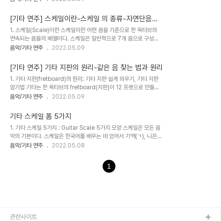
가장 중요하다. 특히 완전 4도, 완전 5도, 장 6도, 장 7도를 기본으로
갖는다. 이 화음들을 귀로 들어 익히고 소리를 구별할 수..
기억한다. 화성학 음정 계산 방법 온음 수 반음 수 단,감음정 장음정 증
[기타 연주] 스케일이란-스케일 의 종류-자연단음계-
음정 완전음정 도~도 0 0 완전1도 perfect.unison 도~#도 0+1/2
화성단음계-가락단음계-펜타토닉-믹소리디안-도리
1. 스케일(Scale)이란 스케일이란 어떤 음을 기준으로 한 옥타브의
1 단2도 minor 2nd 도~b레:단2도 도~레 1 2 장2도 major 2nd
안-로크리안-프리지안-애드립 방법
연속되는 음들의 배열이다. 스케일은 일반적으로 7개 음으로 구성되
도~#레 1+1/2 3 증2도 augmented 2nd (3) (=단3도) 도~b미:
는 Heptatonic이다 그러나 아래와 같이 5음, 6음, 7음, 8음 등으로
음악/기타 연주
2022.05.09
단3도 도~미 1+1 4 장3도 major 3rd 도~파 2+1/2 5 완전4..
구성되는 옥타브도 있다. 5음 : 펜타토닉(Pentatonic) 6음 : 헥사 토
닉(Hexatonic) 7음 : Heptatonic 8음 : Octatonic 그러나 위
[기타 연주] 기타 지판의 원리-같은 음 찾는 법과 원리
모든 옥타브의 공통점은 그 옥타브 속의 반음 수를 합하여 12개라는
1. 기타 지판(fretboard)의 원리: 기타 지판 쉽게 외우기, 기타 지판
점이다. 이것은 인간의 음악사에 있어 진리이다. 이것은 미래에도 영원
암기법 기타는 한 옥타브의 fretboard(지판)이 12 프렛으로 만들어
히 인간의 음악에 있어 진리이다. 세상의 모든 인간 음악은 반음 수를
져 있다. 그 이유는 인간의 음악에 있어 한 옥타브는 12개의 반음으로
음악/기타 연주
2022.05.09
어떻게 조절하느냐에 따라서 나왔고, 나오고, 나올 것이고 지구 상의
이루어져 있기 때문이다. 이것은 인간이 존재해 왔고, 존재하고, 앞으
모든 인간 음악은 이 반음 수 12개를 활용하여 작곡..
로 존재하는 한 불변의 법칙이다. 인간이 한 옥타브 안에서 13개의 반
기타 스케일 폼 5가지
음을 듣는다면 이미 그는 인간이 아니거나 신이거나 곤충이다. Frets
1. 기타 스케일 5가지 : Guitar Scale 5가지 모양 스케일은 모든 음
: 반 음의 경계를 나타내 주는 금속 부분이다. 1 fret 올라가고 내려옴
악의 기본이다. 스케일은 한국어를 배우는 데 있어서 기역(ㄱ), 니은
에 따라 반음씩 높아지고 낮아진다. 위의 그림에서 사각형 안이 1옥타
(ㄴ)을 먼저 알아야 하는 것과 같고, 잉글리시를 배움에 있어 a, b, c,
음악/기타 연주
2022.05.08
브 지판의 구간이다. 즉 12 프렛(fret)이 속해 있는 구간이다. 각 줄 간
d를 먼저 배워야 하는 것과 같다. 스케일은 기본이지만, 원래 기본이
의 음정 차이는 다음과 같다. 1 ~ 6번 줄 음정 프렛..
란 어렵다. 스케일에는 무수한 종류가 있는데, 메이저 스케일, 마이너
1
스케일, 펜타토닉 스케일이 있고, 또한 아이오니안(Ionian), 도리안
스케일, 프리지안 스케일, 리디안 스케일, 믹소 리디안 스케일, 에올리
안 스케일, 로크리안 스케일에 통달해야 하고, 그 외에 별로 중요하고
또 중요하지 않은 스케일들이 많이 있다. 이 스케일 들에 대해서는 다
음 글부터 정리한다. 이 글에서는 기타 연주에 있어 이 스케일들을 ..
관련사이트