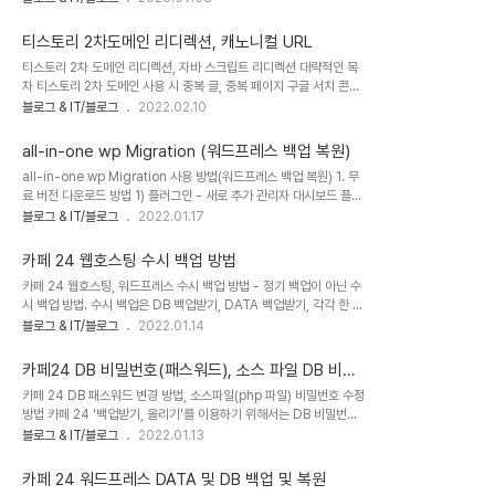
은 "일반 개인정보 보호 규정"을 의미하며, 유럽 연합(EU) 내에서 개
있고, 고정형, 반응형 가운데 선택할 수 있습니다. 반응형의 경우 사이
인정보 보호와 관련된 규정을 표준화하고 강화하기 위해 만들어진 법
트의 페이지 레이아웃..
티스토리 2차도메인 리디렉션, 캐노니컬 URL
규체계로, 2018년 5월 25일부터 시행되며, EU 시민의 개인정보 보
티스토리 2차 도메인 리디렉션, 자바 스크립트 리디렉션 대략적인 목
호를 강화하고 데이터 처리에 관한 규칙을 제정하는데 목적이 있습니
차 티스토리 2차 도메인 사용 시 중복 글, 중복 페이지 구글 서치 콘솔
다. GDPR의 주요 목표는 다음과 같습니다: 1) 개인정보 보호 강화:
색인 생성 오류 canoical URL(캐노니컬 URL) 설정 방법 301 리디
블로그 & IT/블로그
2022.02.10
GDPR은 개인정보를 수집, 저장, 처리 및 이전하는 조직 및 기업들에
렉션, 308 리디렉션 자바스크립트 리디렉션 문제의 제기 티스토리에
게 엄격한 개인정보 보호 요구사항을 제시합니다. 개인정보의 안전성
2차 도메인을 함께 쓰면 중복 글과 중복 페이지 문제가 발생한다. 아무
과 기밀..
all-in-one wp Migration (워드프레스 백업 복원)
리 조심해도 발생한다. 티스토리 블로그 개설 처음부터 2차 도메인을
all-in-one wp Migration 사용 방법(워드프레스 백업 복원) 1. 무
적용하여 맨 첫 글부터 글을 적어도 중복 글과 중복 페이지 문제가 발
료 버전 다운로드 방법 1) 플러그인 - 새로 추가 관리자 대시보드 플러
생한다. 구글 서치 콘솔의 색인 생성 범위를 들어가 보면 흔히 가끔 문
그인 - 새로 추가 2) 검색 및 설치 검색 - all-in-one wp
블로그 & IT/블로그
2022.01.17
제가 발생되어 있다. url 검사를 하면 다음처럼 나온다. URL이
Migration 지금 설치 활성화 3) 무료 버전 및 유료 버전(= 무제한 확
Google에 등록되어 있지 않음: 색인 생성 오류 색인 생성 요청을 해
장 버전, 프리미엄 버전) all-in-one wp Migration은 내보내기, 들
도 소용없다..
카페 24 웹호스팅 수시 백업 방법
여오기, 백업의 기능이 있다. 무료의 경우 들여오기 파일의 크기 제한
카페 24 웹호스팅, 워드프레스 수시 백업 방법 - 정기 백업이 아닌 수
이 있다. 이것은 php 파일을 수정해서 조절하는 방법이 있긴 하지만
시 백업 방법. 수시 백업은 DB 백업받기, DATA 백업받기, 각각 한 차
그것은 일종의 편법이다.(그 방법에 대해서는 다음에 따로 글 작성) 위
례씩 모두 진행해야 한다. 1. 정기백업이 아닌 수시 백업(필요시 백업)
블로그 & IT/블로그
2022.01.14
의 제한 없애기를 누르면 다음과 같은 화면이 나온다. 위의 '시작하다'
경로 "백업받기/올리기" 경로 선택 (참고) 정기 백업은 "data&DB 복
버튼을 누르면 다음과 같은 화면이 나온다...
원/백업" 2. 백업 진행 절차 ① DB 백업받기, ② DARTA 백업받기,
카페24 DB 비밀번호(패스워드), 소스 파일 DB 비밀
2번을 해야 한다. 즉 각각 한 차례씩 진행해야 한다. 3. DB 및 DATA
번호 변경 방법
카페 24 DB 패스워드 변경 방법, 소스파일(php 파일) 비밀번호 수정
백업 구분 DB 백업 DATA 백업 DB MariaDB 10.x 백업파일 경로
방법 카페 24 '백업받기, 올리기'를 이용하기 위해서는 DB 비밀번호
/home/hosting_users/복원대상ID/ Databackup 폴더에 업로
로 접속하여야 한다. DB 비밀번호가 기억나지 않으면 다시 설정해야
블로그 & IT/블로그
2022.01.13
드되며 파일의 형식은 .tar.gz(1개) FTP 디렉토리 루트에 생성. FTP
하는데 이때는 반드시 홈페이지 php 파일에도 비밀번호를 수정해 줘
접속 후 상위로 이동 ..
야 한다. 소스파일을 수정하지 않으면 홈페이지 접속 시 오류가 발생한
카페 24 워드프레스 DATA 및 DB 백업 및 복원
다. 그러나 처음 사용자가 소스파일을 찾아 거기에 적힌 DB 비밀번호