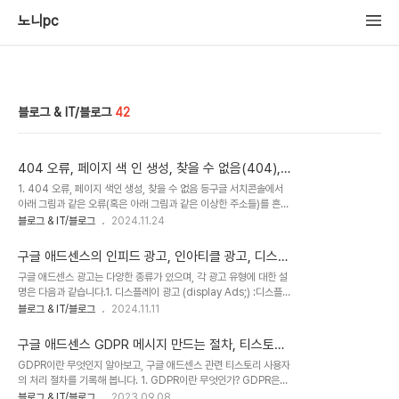
노니pc
블로그 & IT/블로그
42
404 오류, 페이지 색 인 생성, 찾을 수 없음(404),
4xx 문제로 인해 차단됨
1. 404 오류, 페이지 색인 생성, 찾을 수 없음 등구글 서치콘솔에서
아래 그림과 같은 오류(혹은 아래 그림과 같은 이상한 주소들)를 흔히
접할 수 있습니다(1) 404 오류의 원인스팸봇의 무작위 URL 요청, 악
블로그 & IT/블로그
2024.11.24
의적 스팸봇이 이 사이트를 대상으로 무작위 URL을 생성 요청.이러한
요청은 실제로 존재하지 않는 페이지를 대상으로 하기 때문에 404
구글 애드센스의 인피드 광고, 인아티클 광고, 디스플
오류로 기록.외부 잘못된 링크외부 사이트나 자동화된 도구에서 잘못
레이 광고, 멀티플렉스 광고의 차이, 피드(feed)의 뜻
구글 애드센스 광고는 다양한 종류가 있으며, 각 광고 유형에 대한 설
된 링크가 생성되어 구글 크롤러가 이를 탐지했을 수 있음.이런 경우,
명은 다음과 같습니다.1. 디스플레이 광고 (display Ads;) :디스플레
구글은 요청한 URL이 실제로 존재하지 않는다는 것을 알게 되고
이(display)란 :디스플레이란 "보여주다" 또는 "전시하다"라는 뜻입
블로그 & IT/블로그
2024.11.11
404 상태로 기록.사이트맵 문제만약 잘못된 사이트맵이 제출되었다
니다. 그러므로 디스플레이 광고는 웹사이트의 눈에 잘 띄는 위치에 이
면, 구글이 존재하지 않는 URL을 색인하려 시도할 수 있습니다.이런
미지, 텍스트, 동영상 등을 통해 시각적으로 배치하는 광고입니다.배치
경우에는 다시 사이트 맵을 ..
구글 애드센스 GDPR 메시지 만드는 절차, 티스토리
장소는 웹페이지의 여백이나 사이드바, 배너와 같은 고정된 위치에 게
사용자 GDPR 메시지 만드는 방법
GDPR이란 무엇인지 알아보고, 구글 애드센스 관련 티스토리 사용자
시하며 이미지, 비디오 또는 애니메이션 형태로 게시합니다.구글 애드
의 처리 절차를 기록해 봅니다. 1. GDPR이란 무엇인가? GDPR은
센스의 디스플레이 광고구글 애드센스 디스플레이 광고는 다음과 같
"General Data Protection Regulation"의 준말입니다. GDPR
블로그 & IT/블로그
2023.09.08
이 표시되며 형태는 사각형, 수평형, 수직형의 형태 가운데 선택할 수