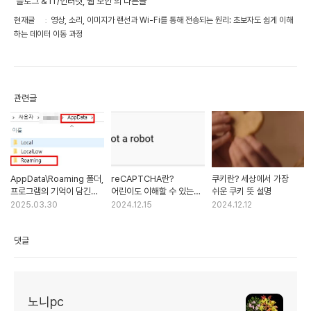
'블로그 & IT/인터넷, 웹 보안'의 다른글
현재글
영상, 소리, 이미지가 랜선과 Wi-Fi를 통해 전송되는 원리: 초보자도 쉽게 이해
하는 데이터 이동 과정
관련글
AppData\Roaming 폴더,
reCAPTCHA란?
쿠키란? 세상에서 가장
프로그램의 기억이 담긴
어린이도 이해할 수 있는
쉬운 쿠키 뜻 설명
서랍 — 반드시 백업해야 할
쉬운 설명 | 리캡차, 리캡챠,
2025.03.30
2024.12.15
2024.12.12
이유
리켑챠 무한반복과 없애기
댓글
노니pc