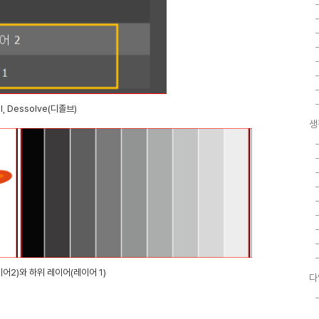
l, Dessolve(디졸브)
생
어2)와 하위 레이어(레이어 1)
다