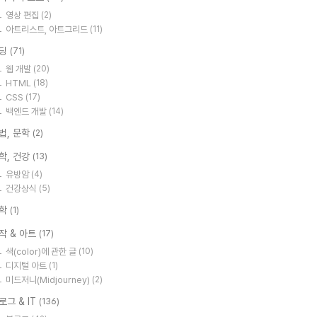
영상 편집
(2)
아트리스트, 아트그리드
(11)
딩
(71)
웹 개발
(20)
HTML
(18)
CSS
(17)
백엔드 개발
(14)
법, 문학
(2)
학, 건강
(13)
유방암
(4)
건강상식
(5)
학
(1)
작 & 아트
(17)
색(color)에 관한 글
(10)
디지털 아트
(1)
미드저니(Midjourney)
(2)
로그 & IT
(136)