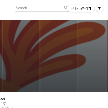
노니pc
구독하기
tal
day :