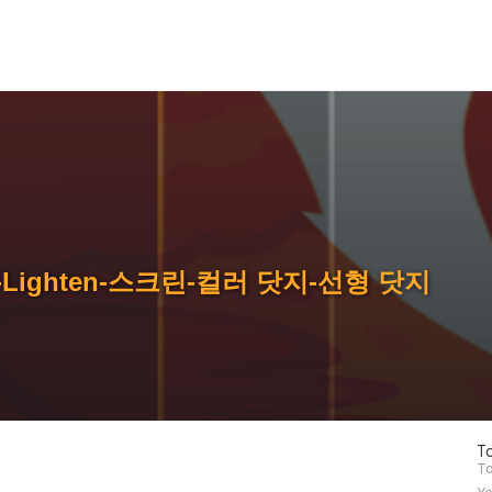
)-Lighten-스크린-컬러 닷지-선형 닷지
방
To
문
To
자