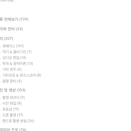
sterday :
류 전체보기
(729)
리와 언어
(33)
악
(207)
큐베이스
(141)
악기 & 플러그인
(7)
오디오 편집
(14)
작곡 & 음악이론
(13)
기타 연주
(6)
기타프로 & 뮤즈스코어
(8)
음향 장비
(4)
진 및 영상
(103)
촬영 테크닉
(9)
사진 편집
(8)
포토샵
(19)
드론 촬영
(31)
핸드폰 활용 방법
(26)
리미어 프로
(76)